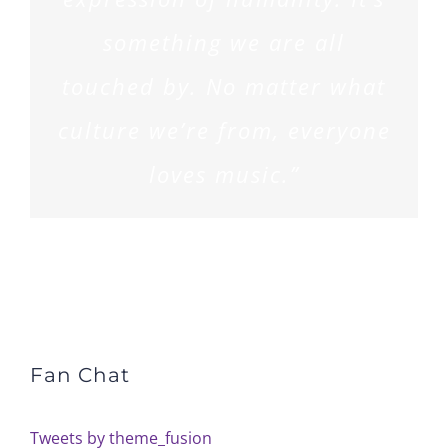
something we are all
touched by. No matter what
culture we’re from, everyone
loves music.”
DAVE MACK . MUSICIAN
Fan Chat
Tweets by theme_fusion