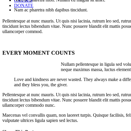
CAUSES
DONATE
Nam ac pharetra nibh dapibus tincidunt.
Pellentesque at nunc mauris. Ut quis nisi lacinia, rutrum leo sed, rutr
tincidunt lectus bibendum vitae. Nunc posuere blandit elit mattis posu
ullamcorper commod.
EVERY MOMENT COUNTS
Nullam pellentesque in ligula sed volut
neque maximus massa, luctus elementu
Love and kindness are never wasted. They always make a diffe
and they bless you, the giver.
Pellentesque at nunc mauris. Ut quis nisi lacinia, rutrum leo sed, rutr
tincidunt lectus bibendum vitae. Nunc posuere blandit elit mattis posu
ullamcorper commodo nunc.
Maecenas vel convallis quam, non laoreet turpis. Quisque facilisis, fel
vulputate ultrices ligula sapien sed lectus.