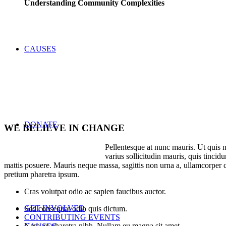
Understanding Community Complexities
CAUSES
DONATE
WE BELIEVE IN CHANGE
Pellentesque at nunc mauris. Ut quis n
varius sollicitudin mauris, quis tincid
mattis posuere. Mauris neque massa, sagittis non urna a, ullamcorper
pretium pharetra ipsum.
Cras volutpat odio ac sapien faucibus auctor.
GET INVOLVED
Sed consequat odio quis dictum.
CONTRIBUTING EVENTS
Nam ac pharetra nibh. Nullam eu magna sit amet.